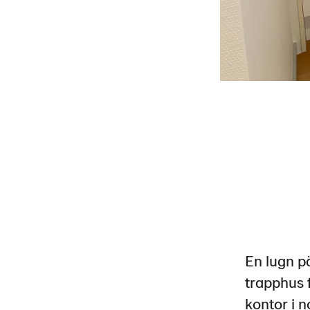
En lugn pä
trapphus f
kontor i n