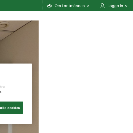
Om Lantmännen
Logga in
ttra
r.
alla cookies