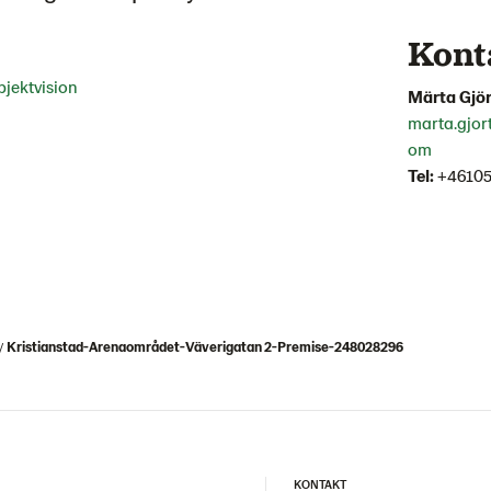
Kont
jektvision
Märta Gjör
marta.gjo
om
Tel:
+46105
Kristianstad-Arenaområdet-Väverigatan 2-Premise-248028296
KONTAKT