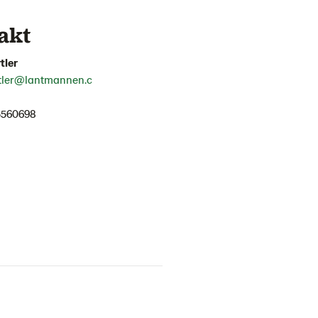
akt
tler
rtler@lantmannen.c
560698