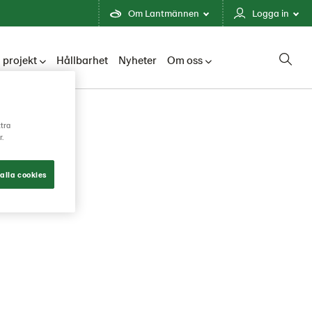
Om Lantmännen
Logga in
 projekt
Hållbarhet
Nyheter
Om oss
ttra
r.
alla cookies