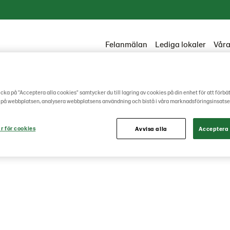
Felanmälan
Lediga lokaler
Våra
cka på "Acceptera alla cookies" samtycker du till lagring av cookies på din enhet för att förbä
r
Integritetspolicy
 på webbplatsen, analysera webbplatsens användning och bistå i våra marknadsföringsinsatse
gritetspolicy
r för cookies
Avvisa alla
Acceptera 