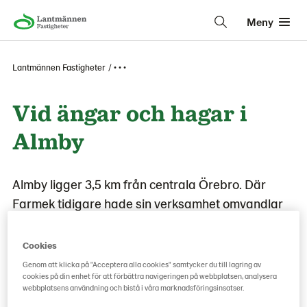
Meny
Lantmännen Fastigheter
• • •
Vid ängar och hagar i
Almby
Almby ligger 3,5 km från centrala Örebro. Där
Farmek tidigare hade sin verksamhet omvandlar
nu Lantmännen Fastigheter området till en
levande stadsdel med bostäder, en
Cookies
centrumbyggnad och gröna omgivningar en
Genom att klicka på "Acceptera alla cookies" samtycker du till lagring av
cookies på din enhet för att förbättra navigeringen på webbplatsen, analysera
stenkast från Hjälmaren.
webbplatsens användning och bistå i våra marknadsföringsinsatser.