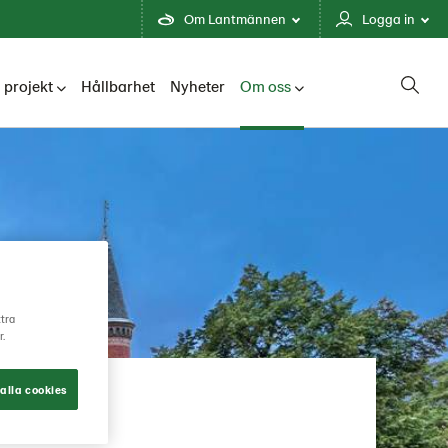
Om Lantmännen
Logga in
 projekt
Hållbarhet
Nyheter
Om oss
ttra
r.
alla cookies