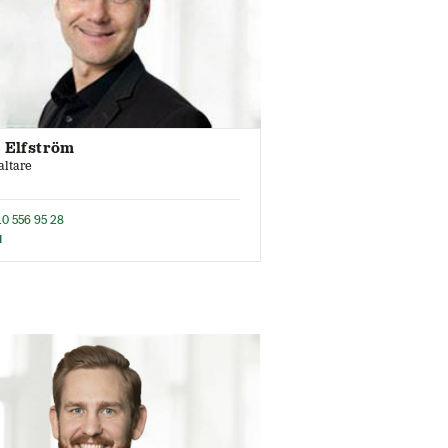
 Elfström
altare
10 556 95 28
l