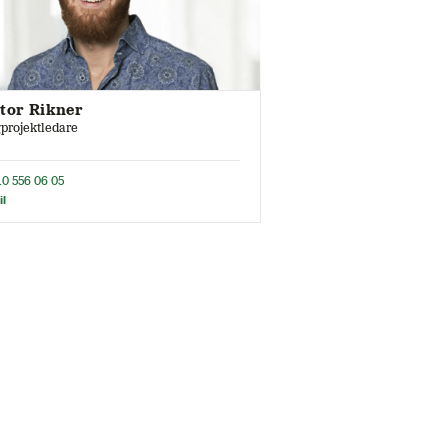
tor Rikner
projektledare
10 556 06 05
il