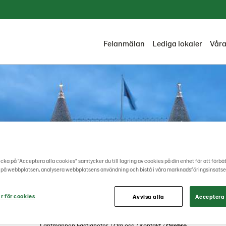
Felanmälan
Lediga lokaler
Våra
cka på "Acceptera alla cookies" samtycker du till lagring av cookies på din enhet för att förbä
 på webbplatsen, analysera webbplatsens användning och bistå i våra marknadsföringsinsatse
r för cookies
Avvisa alla
Acceptera 
Lantmännen Fastigheter
Om oss
Kontakt
Örebro