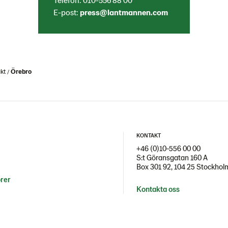
E-post:
press@lantmannen.com
kt
Örebro
KONTAKT
+46 (0)10-556 00 00
S:t Göransgatan 160 A
Box 301 92, 104 25 Stockhol
örer
Kontakta oss