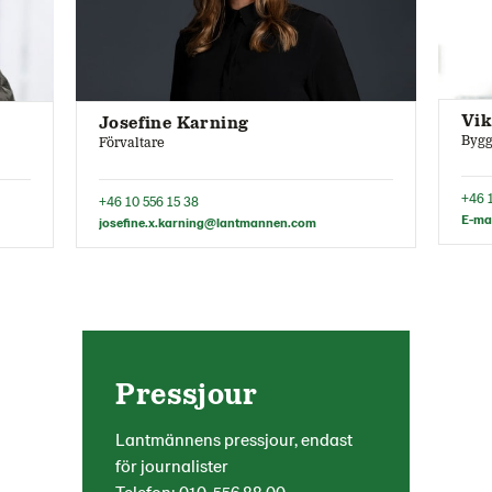
Vik
Josefine Karning
Bygg
Förvaltare
+46 
+46 10 556 15 38
E-ma
josefine.x.karning@lantmannen.com
Pressjour
Lantmännens pressjour, endast
för journalister
Telefon:
010-556 88 00