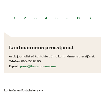
1
2
3
4
5
…
12
Lantmännens presstjänst
Är du journalist så kontakta gärna Lantmännens presstjänst.
Telefon:
010-556 88 00
E-post:
press@lantmannen.com
Lantmännen Fastigheter
• • •