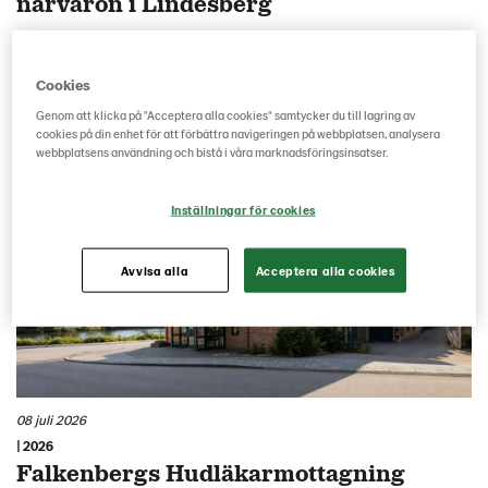
närvaron i Lindesberg
Lantmännen Fastigheter har förvärvat fastigheten
Lindeshyttan 2:18 på Stafettgatan i Lindesberg, där
Cookies
Byggmax är hyresgäst.
Genom att klicka på "Acceptera alla cookies" samtycker du till lagring av
cookies på din enhet för att förbättra navigeringen på webbplatsen, analysera
webbplatsens användning och bistå i våra marknadsföringsinsatser.
Inställningar för cookies
Avvisa alla
Acceptera alla cookies
08 juli 2026
| 2026
Falkenbergs Hudläkarmottagning