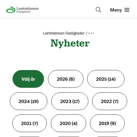
Meny
Lantmännen Fastigheter
• • •
Nyheter
Välj år
2026 (8)
2025 (14)
2024 (19)
2023 (17)
2022 (7)
2021 (7)
2020 (4)
2019 (9)