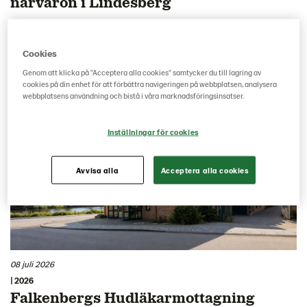
närvaron i Lindesberg
Lantmännen Fastigheter har förvärvat fastigheten
Lindeshyttan 2:18 på Stafettgatan i Lindesberg, där
Cookies
Byggmax är hyresgäst.
Genom att klicka på "Acceptera alla cookies" samtycker du till lagring av
cookies på din enhet för att förbättra navigeringen på webbplatsen, analysera
webbplatsens användning och bistå i våra marknadsföringsinsatser.
Inställningar för cookies
Avvisa alla
Acceptera alla cookies
08 juli 2026
| 2026
Falkenbergs Hudläkarmottagning