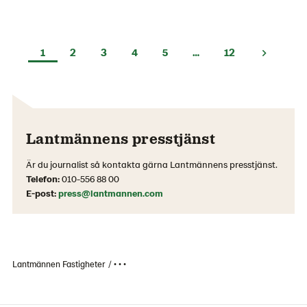
1
2
3
4
5
…
12
Lantmännens presstjänst
Är du journalist så kontakta gärna Lantmännens presstjänst.
Telefon:
010-556 88 00
E-post:
press@lantmannen.com
Lantmännen Fastigheter
• • •