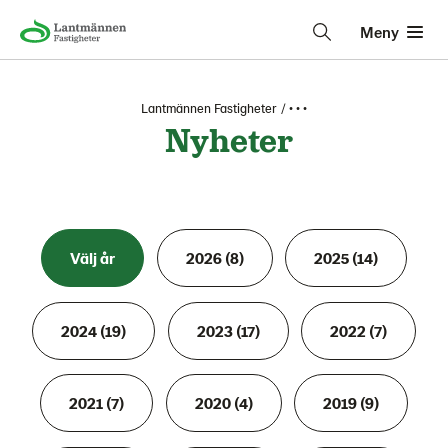
Meny
Lantmännen Fastigheter
• • •
Nyheter
Välj år
2026 (8)
2025 (14)
2024 (19)
2023 (17)
2022 (7)
2021 (7)
2020 (4)
2019 (9)