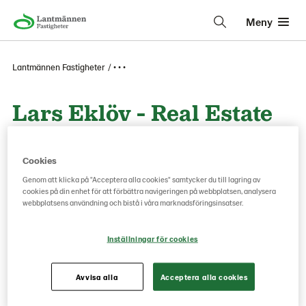
Meny
Lantmännen Fastigheter
• • •
Lars Eklöv - Real Estate
Project Manager
Cookies
Genom att klicka på "Acceptera alla cookies" samtycker du till lagring av
Lars Eklöv kommer att börja som Real Estate Project
cookies på din enhet för att förbättra navigeringen på webbplatsen, analysera
Manager på Lantmännen Fastigheter den 1 december. Lars
webbplatsens användning och bistå i våra marknadsföringsinsatser.
arbetar idag som projektledare och strategisk inköpare för
Lantmännen Maskin & Swecon för ny-, om- och
Inställningar för cookies
tillbyggnader.
Avvisa alla
Acceptera alla cookies
Lars kommer fortsatt att ansvara för lokalfrågorna hos
Swecon och Lantmännen Maskin men kommer utöver detta