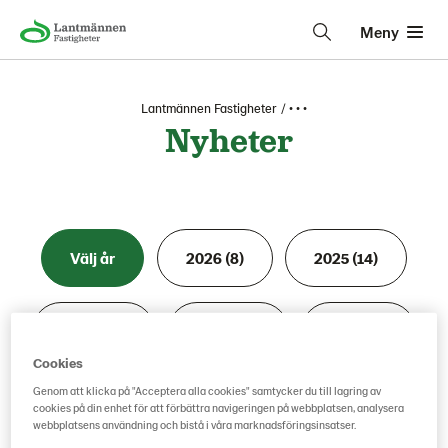
Meny
Lantmännen Fastigheter
• • •
Nyheter
Välj år
2026 (8)
2025 (14)
2024 (19)
2023 (17)
2022 (7)
Cookies
Genom att klicka på "Acceptera alla cookies" samtycker du till lagring av
2021 (7)
2020 (4)
2019 (9)
cookies på din enhet för att förbättra navigeringen på webbplatsen, analysera
webbplatsens användning och bistå i våra marknadsföringsinsatser.