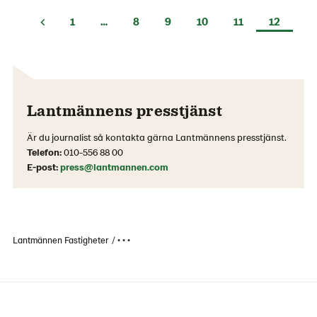
1
…
8
9
10
11
12
Lantmännens presstjänst
Är du journalist så kontakta gärna Lantmännens presstjänst.
Telefon:
010-556 88 00
E-post:
press@lantmannen.com
Lantmännen Fastigheter
• • •