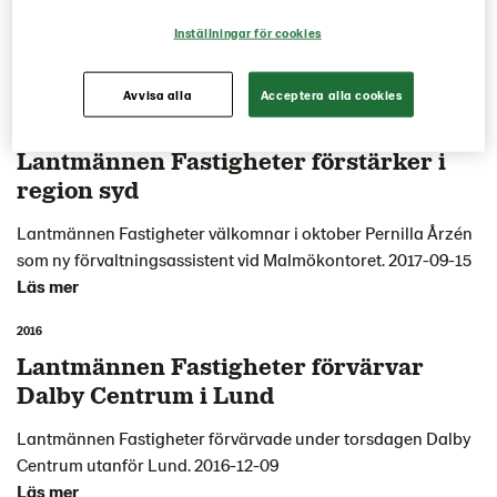
2018 (9)
2017 (11)
2016 (8)
Inställningar för cookies
Avvisa alla
Acceptera alla cookies
Nollställ val
2017
Lantmännen Fastigheter förstärker i
region syd
Lantmännen Fastigheter välkomnar i oktober Pernilla Årzén
som ny förvaltningsassistent vid Malmökontoret. 2017-09-15
Läs mer
2016
Lantmännen Fastigheter förvärvar
Dalby Centrum i Lund
Lantmännen Fastigheter förvärvade under torsdagen Dalby
Centrum utanför Lund. 2016-12-09
Läs mer