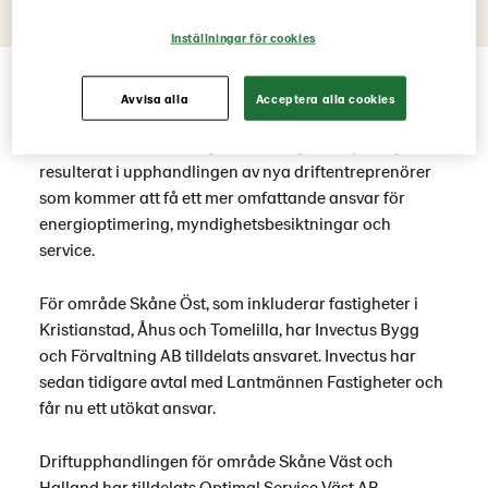
Inställningar för cookies
Det har snart gått ett år sedan Förvaltningsgruppen i
Avvisa alla
Acceptera alla cookies
Syd påbörjade ett omfattande arbete i syfte att
effektivisera förvaltningen. Denna genomlysning har
resulterat i upphandlingen av nya driftentreprenörer
som kommer att få ett mer omfattande ansvar för
energioptimering, myndighetsbesiktningar och
service.
För område Skåne Öst, som inkluderar fastigheter i
Kristianstad, Åhus och Tomelilla, har Invectus Bygg
och Förvaltning AB tilldelats ansvaret. Invectus har
sedan tidigare avtal med Lantmännen Fastigheter och
får nu ett utökat ansvar.
Driftupphandlingen för område Skåne Väst och
Halland har tilldelats Optimal Service Väst AB.