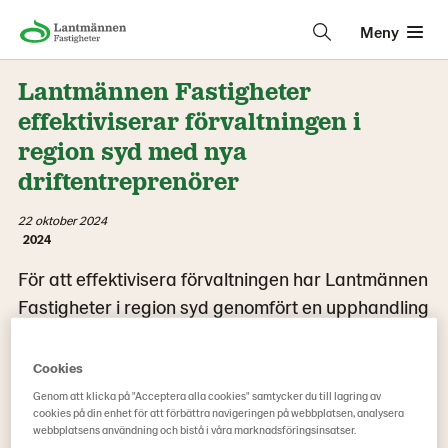
Meny
Lantmännen Fastigheter
effektiviserar förvaltningen i
region syd med nya
driftentreprenörer
22 oktober 2024
2024
För att effektivisera förvaltningen har Lantmännen
Fastigheter i region syd genomfört en upphandling
av nya driftentreprenörer. Invectus Bygg och
Förvaltning AB
och Optimal Service Väst AB har
Cookies
tilldelats ansvaret för olika områden, med fokus på
Genom att klicka på "Acceptera alla cookies" samtycker du till lagring av
cookies på din enhet för att förbättra navigeringen på webbplatsen, analysera
energioptimering, myndighetsbesiktningar och
webbplatsens användning och bistå i våra marknadsföringsinsatser.
service. De nya avtalen träder i kraft vid årsskiftet.