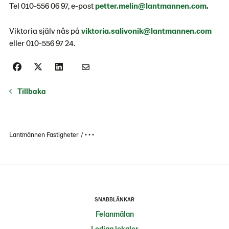
Tel 010-556 06 97, e-post
petter.melin@lantmannen.com
.
Viktoria själv nås på
viktoria.salivonik@lantmannen.com
eller 010-556 97 24.
Tillbaka
Lantmännen Fastigheter
• • •
SNABBLÄNKAR
Felanmälan
Lediga lokaler