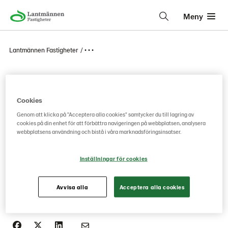
Meny
Lantmännen Fastigheter
• • •
Ny uthyrning i Halmstad
Cookies
Lantmännen Fastigheter AB har hyrt ut 600 m² till BAB Bygg
Genom att klicka på "Acceptera alla cookies" samtycker du till lagring av
cookies på din enhet för att förbättra navigeringen på webbplatsen, analysera
AB i Halmstad. Inflyttningsdatum var 1 juni.
webbplatsens användning och bistå i våra marknadsföringsinsatser.
Vi hälsar vår nya hyresgäst varmt välkommen!
Inställningar för cookies
För vidare information kontakta Petter Melin, regionchef
Avvisa alla
Acceptera alla cookies
Lantmännen Fastigheter AB:
Tel 010-556 06 97, e-post
petter.melin@lantmannen.com.