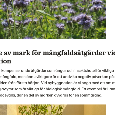
 av mark för mångfaldsåtgärder vi
tion
kompenserande åtgärder som ängar och insektshotell är viktiga i
 mångfald, men ännu viktigare är att undvika negativ påverkan på
den från första början. Vid nybyggnation är vi noga med att om m
g av ytor som är viktiga för biologisk mångfald. Ett exempel är L
ddevalla, där en del av marken avvaras för en sommaräng.