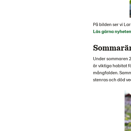
På bilden ser vi La
Läs gärna nyheten
Sommarän
Under sommaren 20
är viktiga habitat 
mångfalden. Samma
stenras och död ved