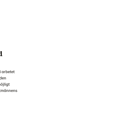
d
 arbetet
 den
öjligt
antmännens