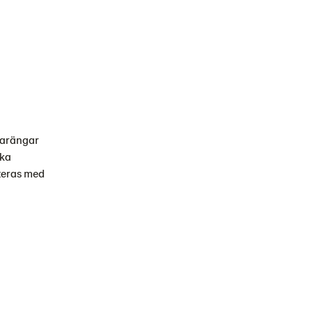
marängar
ska
teras med