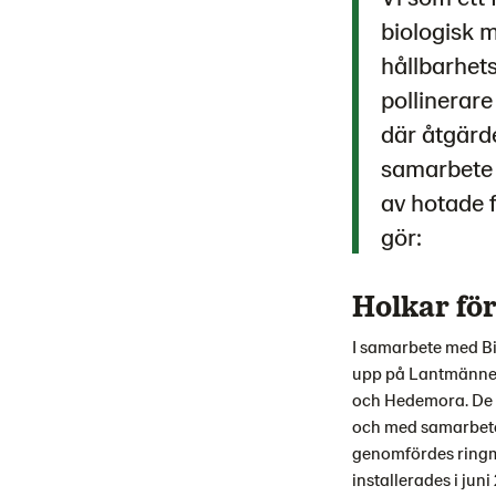
biologisk 
hållbarhets
pollinerare
där åtgärde
samarbete 
av hotade f
gör:
Holkar fö
I samarbete med Bir
upp på Lantmännen
och Hedemora. De fy
och med samarbetet
genomfördes ringmä
installerades i jun