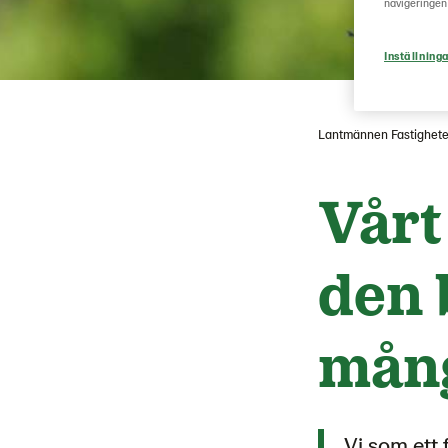
navigeringen
Inställninga
Lantmännen Fastighete
Vårt
den 
mån
Vi som ett 