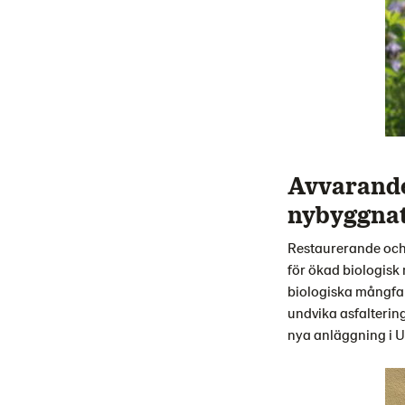
Avvarande
nybyggna
Restaurerande och 
för ökad biologisk
biologiska mångfal
undvika asfalterin
nya anläggning i U