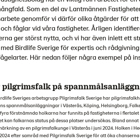
mångfald. Som en del av Lantmännen Fastighete
arbete genomför vi därför olika åtgärder för att
 och fåglar vid våra fastigheter. Årligen identifier
rna ger störst nytta, och vi har även inlett ett st
med Birdlife Sverige för expertis och rådgivning
ågelarter. Här nedan följer några exempel på in
r pilgrimsfalk på spannmålsanläggn
dlife Sveriges arbetsgrupp Pilgrimsfalk Sverige har pilgrimsfalkh
s spannmålsanläggningar i Västerås, Köping, Helsingborg, Falk
ra förstnämnda holkarna har funnits på fastigheterna i flertalet 
 kan falkarnas status på dessa platser undersökas. Bland annat
rkning av en pilgrimsfalkunge i Västerås i juni 2024. Holken i 
i 2024 efter samråd med Pilgrimsfalk Sverige för att öka chanserna