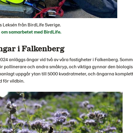
rs Leksén från BirdLife Sverige.
 om samarbetet med BirdLife.
gar i Falkenberg
24 anläggs ängar vid två av våra fastigheter i Falkenberg. Som
för pollinerare och andra småkryp, och viktiga gynnar den biologi
nlagt uppgår ytan till 5000 kvadratmeter, och ängarna komplet
 för vildbin.