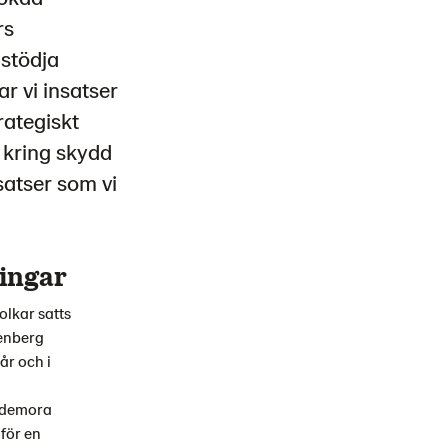
rs
 stödja
ar vi insatser
rategiskt
 kring skydd
satser som vi
ingar
olkar satts
enberg
år och i
Hedemora
 för en