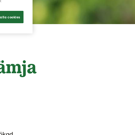
r.
alla cookies
rämja
 ökad