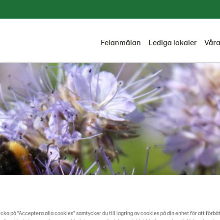
Felanmälan
Lediga lokaler
Våra
cka på "Acceptera alla cookies" samtycker du till lagring av cookies på din enhet för att förbä