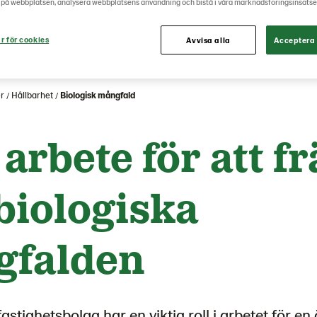
 på webbplatsen, analysera webbplatsens användning och bistå i våra marknadsföringsinsatse
r för cookies
Avvisa alla
Acceptera 
r
Hållbarhet
Biologisk mångfald
 arbete för att f
biologiska
gfalden
fastighetsbolag har en viktig roll i arbetet för en