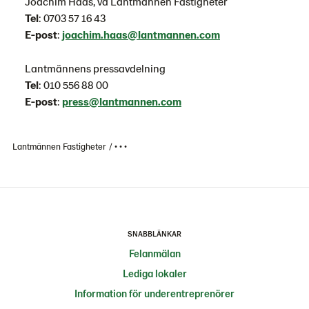
Joachim Haas, vd Lantmännen Fastigheter
Tel
: 0703 57 16 43
E-post
:
joachim.haas@lantmannen.com
Lantmännens pressavdelning
Tel
: 010 556 88 00
E-post
:
press@lantmannen.com
Lantmännen Fastigheter
• • •
SNABBLÄNKAR
Felanmälan
Lediga lokaler
Information för underentreprenörer