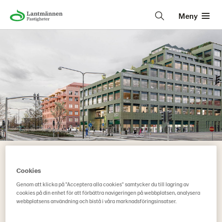
Meny
Lantmännen utvecklar
Cookies
kvarteret Triton i Malmö
Genom att klicka på "Acceptera alla cookies" samtycker du till lagring av
cookies på din enhet för att förbättra navigeringen på webbplatsen, analysera
12 februari 2020
webbplatsens användning och bistå i våra marknadsföringsinsatser.
2020