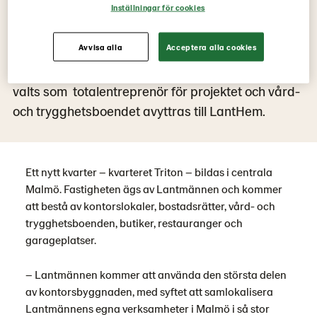
Inställningar för cookies
Lantmännen utvecklar ett nytt kvarter i Malmö
hamn, som kommer att bestå av bland annat
Avvisa alla
Acceptera alla cookies
kontorslokaler, bostäder och vård- och
trygghetsboenden. Veidekke Entreprenad har
valts som totalentreprenör för projektet och vård-
och trygghetsboendet avyttras till LantHem.
Ett nytt kvarter – kvarteret Triton – bildas i centrala
Malmö. Fastigheten ägs av Lantmännen och kommer
att bestå av kontorslokaler, bostadsrätter, vård- och
trygghetsboenden, butiker, restauranger och
garageplatser.
– Lantmännen kommer att använda den största delen
av kontorsbyggnaden, med syftet att samlokalisera
Lantmännens egna verksamheter i Malmö i så stor